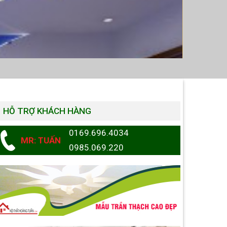
HỖ TRỢ KHÁCH HÀNG
0169.696.4034
MR: TUẤN
0985.069.220