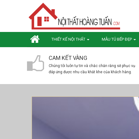
THIẾT KẾ NỘI THẤT
MẪU TỦ BẾP ĐẸP
CAM KẾT VÀNG
Chúng tôi luôn tự tin và chắc chắn rằng sẽ phục vụ
đáp ứng được nhu cầu khắt khe của khách hàng.