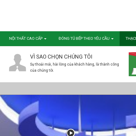
NỘI THẤT CAO CẤP
ĐÓNG TỦ BẾP THEO YÊU CẦU
THẠC
VÌ SAO CHỌN CHÚNG TÔI
Sự thoải mái, hài lòng của khách hàng, là thành công
của chúng tôi.