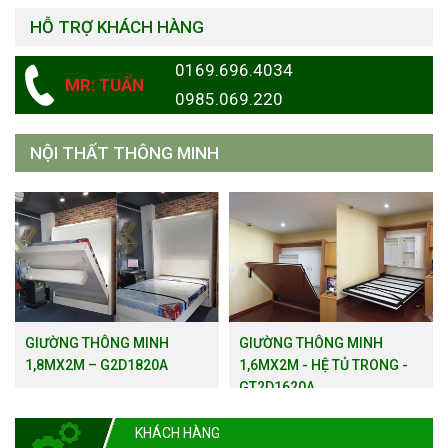
HỖ TRỢ KHÁCH HÀNG
0169.696.4034
MR: TUẤN
0985.069.220
NỘI THẤT THÔNG MINH
GIƯỜNG THÔNG MINH
GIƯỜNG THÔNG MINH
1,8MX2M – G2D1820A
1,6MX2M - HỆ TỦ TRONG -
GT2D1620A
KHÁCH HÀNG