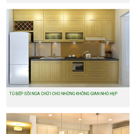
TỦ BẾP SỒI NGA CHỮ I CHO NHỮNG KHÔNG GIAN NHỎ HẸP