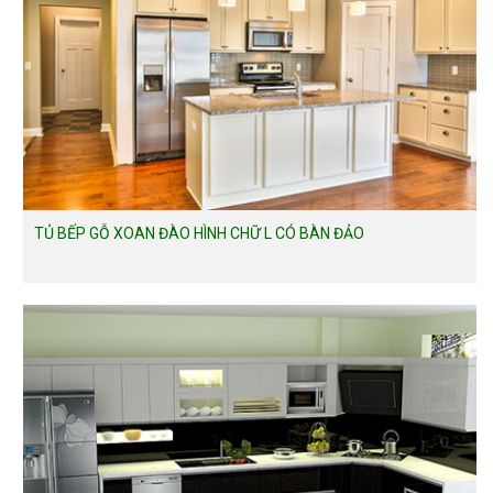
TỦ BẾP GỖ XOAN ĐÀO HÌNH CHỮ L CÓ BÀN ĐẢO