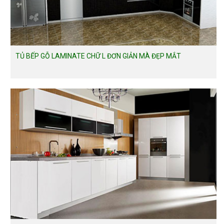
TỦ BẾP GỖ LAMINATE CHỮ L ĐƠN GIẢN MÀ ĐẸP MẮT