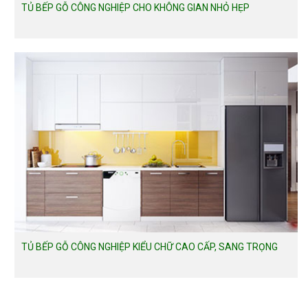
TỦ BẾP GỖ CÔNG NGHIỆP CHO KHÔNG GIAN NHỎ HẸP
TỦ BẾP GỖ CÔNG NGHIỆP KIỂU CHỮ CAO CẤP, SANG TRỌNG