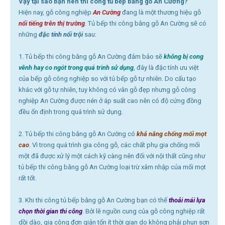
Vậy tại sao bạn nên thi công tủ bếp bằng gỗ An Cường
?
Hiện nay, gỗ công nghiệp
An Cường
đang là một thương hiệu gỗ
nổi tiếng trên thị trường
. Tủ bếp thi công bằng gỗ An Cường sẽ có
những
đặc tính nổi trội
sau:
1. Tủ bếp thi công bằng gỗ An Cường đảm bảo sẽ
không bị cong
vênh hay co ngót trong quá trình sử dụng
, đây là đặc tính ưu việt
của bếp gỗ công nghiệp so với tủ bếp gỗ tự nhiên. Do cấu tạo
khác với gỗ tự nhiên, tuy không có vân gỗ đẹp nhưng gỗ công
nghiệp An Cường được nén ở áp suất cao nên có độ cứng đồng
đều ổn định trong quá trình sử dụng.
2. Tủ bếp thi công bằng gỗ An Cường có
khả năng chống mối mọt
cao
. Vì trong quá trình gia công gỗ, các chất phụ gia chống mối
một đã được xử lý một cách kỹ càng nên đối với nội thất cũng như
tủ bếp thi công bằng gỗ An Cường loại trừ xâm nhập của mối mọt
rất tốt.
3. Khi thi công tủ bếp bằng gỗ An Cường bạn có thể
thoải mái lựa
chọn thời gian thi công
. Bởi lẽ nguồn cung của gỗ công nghiệp rất
dồi dào, gia công đơn giản tốn ít thời gian do không phải phun sơn