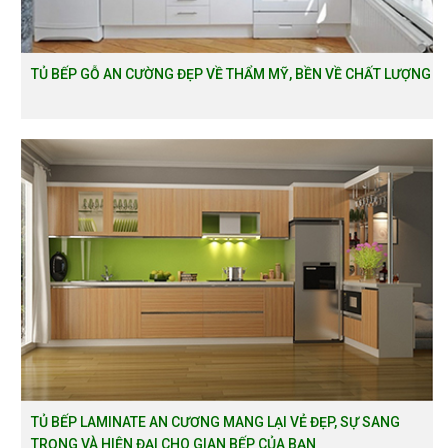
TỦ BẾP GỖ AN CƯỜNG ĐẸP VỀ THẨM MỸ, BỀN VỀ CHẤT LƯỢNG
TỦ BẾP LAMINATE AN CƯƠNG MANG LẠI VẺ ĐẸP, SỰ SANG
TRỌNG VÀ HIỆN ĐẠI CHO GIAN BẾP CỦA BẠN