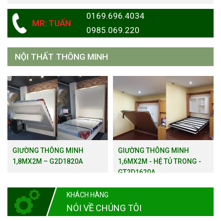
0169.696.4034
MR: TUẤN
0985.069.220
NỘI THẤT THÔNG MINH
GIƯỜNG THÔNG MINH
GIƯỜNG THÔNG MINH
1,8MX2M – G2D1820A
1,6MX2M - HỆ TỦ TRONG -
GT2D1620A
KHÁCH HÀNG
NÓI VỀ CHÚNG TÔI