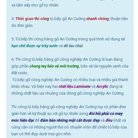
và tẩm sấy như gỗ tự nhiên.
4.
Thời gian thi
công
tủ bếp gỗ An Cường
nhanh chóng
, thuận tiện
do đơn giản.
5. Tủ bếp thi công bằng gỗ An Cường trong quá trình sử dụng sẽ
hạn chế được sự trầy xước
và
dễ lau chùi
.
6. Thi công tủ bếp bằng gỗ công nghiệp An Cường là bạn đang
góp phần
chung tay
bảo vệ môi trường
, bảo vệ tài nguyên xanh của
đất nước.
Tủ bếp gỗ công nghiệp An Cường có nhiều loại và nhiều giá thành
khác nhau. Và hiện nay hai
chất liệu Laminate
và
Acrylic
đang là
những chất liệu ưa chuộng của dòng gỗ công nghiệp An Cường.
Thi công tủ bếp bằng gỗ công nghiệp An Cường tuy có phần đơn
giản hơn về kỹ thuật so với gỗ tự nhiên xong
đòi hỏi phải có máy
móc hiện đại
để
đảm bảo những mặt cắt được đẹp
và
đều
nhất và
cũng cần có những người thợ có chuyên môn để chiếc tủ bếp của
bạn có thể đẹp dưới mọi góc nhìn.