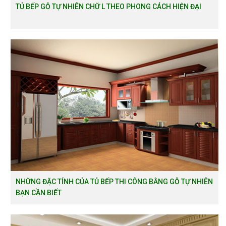
TỦ BẾP GỖ TỰ NHIÊN CHỮ L THEO PHONG CÁCH HIỆN ĐẠI
NHỮNG ĐẶC TÍNH CỦA TỦ BẾP THI CÔNG BẰNG GỖ TỰ NHIÊN
BẠN CẦN BIẾT