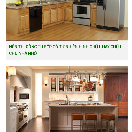
NÊN THI CÔNG TỦ BẾP GỖ TỰ NHIÊN HÌNH CHỮ L HAY CHỮ I
CHO NHÀ NHỎ