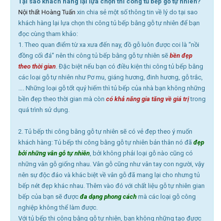
Tại sao khách hàng lại lựa chọn thi công tủ bếp gỗ tự nhiên?
Nội thất Hoàng Tuấn
xin chia sẻ một số thông tin về lý do tại sao
khách hàng lại lựa chọn thi công tủ bếp bằng gỗ tự nhiên để bạn
đọc cùng tham khảo:
1. Theo quan điểm từ xa xưa đến nay, đồ gỗ luôn được coi là “nồi
đồng cối đá” nên thi công tủ bếp bằng gỗ tự nhiên sẽ
bền đẹp
theo thời gian
. Đặc biệt nếu bạn có điều kiện thi công tủ bếp bằng
các loại gỗ tự nhiên như Pơ mu, giáng hương, đinh hương, gỗ trắc,
…. Những loại gỗ tốt quý hiếm thì tủ bếp của nhà bạn không những
bền đẹp theo thời gian mà còn
có khả năng gia tăng về giá trị
trong
quá trình sử dụng.
2. Tủ bếp thi công bằng gỗ tự nhiên sẽ có vẻ đẹp theo ý muốn
khách hàng: Tủ bếp thi công bằng gỗ tự nhiên bản thân nó đã
đẹp
bởi những vân gỗ tự nhiên
, bởi không phải loại gỗ nào cũng có
những vân gỗ giống nhau. Vân gỗ cũng như vân tay con người, vậy
nên sự độc đáo và khác biệt về vân gỗ đã mang lại cho nhưng tủ
bếp nét đẹp khác nhau. Thêm vào đó với chất liệu gỗ tự nhiên gian
bếp của bạn sẽ được
đa dạng phong cách
mà các loại gỗ công
nghiệp không thể làm được.
Với tủ bếp thi công bằng gỗ tự nhiên, bạn không những tạo được