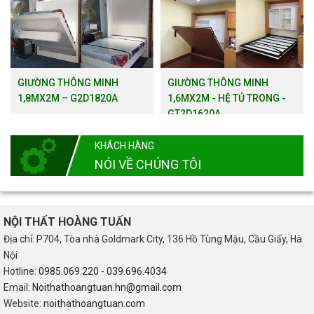
GIƯỜNG THÔNG MINH
GIƯỜNG THÔNG MINH
1,8MX2M – G2D1820A
1,6MX2M - HỆ TỦ TRONG -
GT2D1620A
KHÁCH HÀNG
NÓI VỀ CHÚNG TÔI
NỘI THẤT HOÀNG TUẤN
Địa chỉ: P704, Tòa nhà Goldmark City, 136 Hồ Tùng Mậu, Cầu Giấy, Hà
Nội
Hotline:
0985.069.220
-
039.696.4034
Email:
Noithathoangtuan.hn@gmail.com
Website:
noithathoangtuan.com