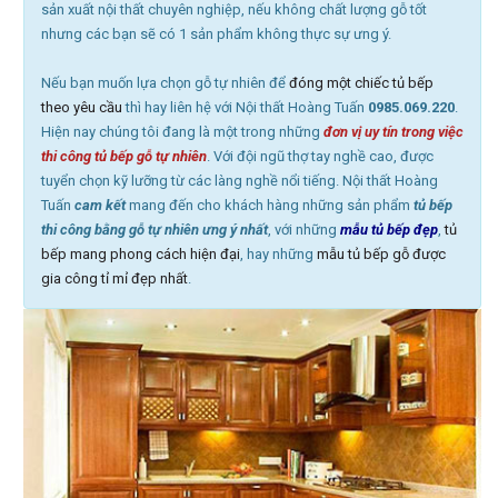
sản xuất nội thất chuyên nghiệp, nếu không chất lượng gỗ tốt
nhưng các bạn sẽ có 1 sản phẩm không thực sự ưng ý.
Nếu bạn muốn lựa chọn gỗ tự nhiên để
đóng một chiếc tủ bếp
theo yêu cầu
thì hay liên hệ với Nội thất Hoàng Tuấn
0985.069.220
.
Hiện nay chúng tôi đang là một trong những
đơn vị uy tín trong việc
thi công tủ bếp gỗ tự nhiên
. Với đội ngũ thợ tay nghề cao, được
tuyển chọn kỹ lưỡng từ các làng nghề nổi tiếng. Nội thất Hoàng
Tuấn
cam kết
mang đến cho khách hàng những sản phẩm
tủ bếp
thi công bằng gỗ tự nhiên ưng ý nhất
, với những
mẫu tủ bếp đẹp
,
tủ
bếp mang phong cách hiện đại
, hay những
mẫu tủ bếp gỗ được
gia công tỉ mỉ đẹp nhất
.