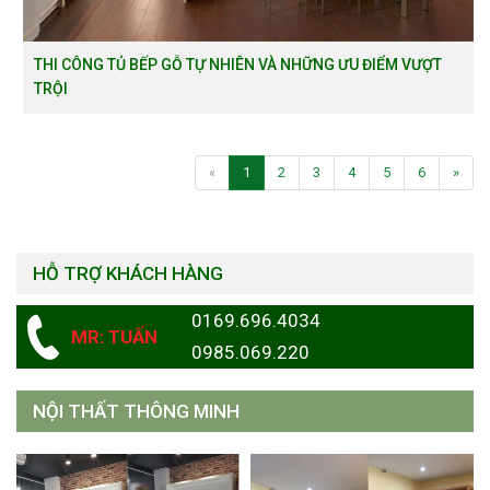
THI CÔNG TỦ BẾP GỖ TỰ NHIÊN VÀ NHỮNG ƯU ĐIỂM VƯỢT
TRỘI
«
1
2
3
4
5
6
»
HỖ TRỢ KHÁCH HÀNG
0169.696.4034
MR: TUẤN
0985.069.220
NỘI THẤT THÔNG MINH