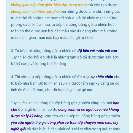
không gian bếp đơn giản, hiện đại, sang trọng
mà còn tạo được
phong cách cổ điển, quý phải
bởi những được chò chỉ, những cột
trụ bề thế và những nét trạm trổ tinh vi. Và để nhấn mạnh những
phong cách khác nhau, tủ bếp thi công bằng gỗ tự nhiên hoàn
toàn có thể được sơn bởi các màu sắc đa dạng như: màu trắng,
màu cánh gián, màu nâu hay màu của gỗ tự nhiên.
3. Tủ bếp thi công bằng gỗ tự nhiên có
độ bền với nước với cao
.
Tuy nhiên đòi hỏi đó phải là những tấm gỗ đã được tẩm sấy, sơn
bả kỹ càng và không bị hở mộng.
4. Thi công tủ bếp bằng gỗ tự nhiên sẽ đem lại
sự chắc chắn
cho
tủ bếp nhà bạn: Gỗ tự nhiên sau khi được tẩm sấy kỹ càng sẽ có
tính ổn định rất cao, cho dù bạn chọn loại gỗ nào.
Tuy nhiên, khi thi công tủ bếp bằng gỗ tự nhiên cũng có một
hạn
chế
đó là gỗ tự nhiên có độ
cong vênh và co ngót cao nếu không
được sử lý kỹ càng
.
Vậy nên với tủ bếp thi công bằng gỗ tự nhiên
yêu cầu người thợ gia công phải có trình độ chuyên môn cao, tay
nghề giỏi
và đặc biệt là cần phải có 1
thâm niên
trong môi trường