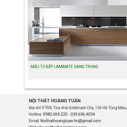
MẪU TỦ BẾP LAMINATE SANG TRỌNG
NỘI THẤT HOÀNG TUẤN
Địa chỉ: P704, Tòa nhà Goldmark City, 136 Hồ Tùng Mậu,
Hotline:
0985.069.220
-
039.696.4034
Email:
Noithathoangtuan.hn@gmail.com