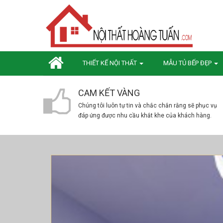
THIẾT KẾ NỘI THẤT
MẪU TỦ BẾP ĐẸP
CAM KẾT VÀNG
Chúng tôi luôn tự tin và chắc chắn rằng sẽ phục vụ
đáp ứng được nhu cầu khắt khe của khách hàng.