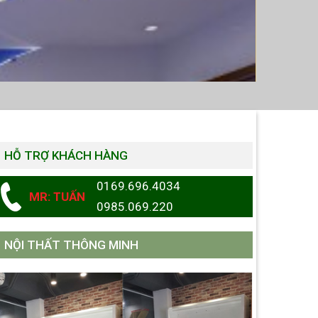
HỖ TRỢ KHÁCH HÀNG
0169.696.4034
MR: TUẤN
0985.069.220
NỘI THẤT THÔNG MINH