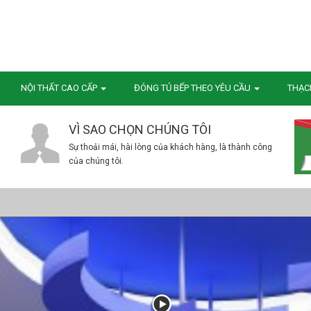
NỘI THẤT CAO CẤP
ĐÓNG TỦ BẾP THEO YÊU CẦU
THẠC
VÌ SAO CHỌN CHÚNG TÔI
Sự thoải mái, hài lòng của khách hàng, là thành công
của chúng tôi.