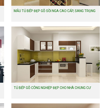
MẪU TỦ BẾP ĐẸP GỖ SỒI NGA CAO CẤP, SANG TRỌNG
TỦ BẾP GỖ CÔNG NGHIỆP ĐẸP CHO NHÀ CHUNG CƯ