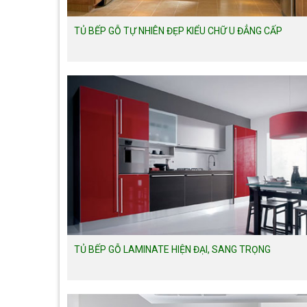
TỦ BẾP GỖ TỰ NHIÊN ĐẸP KIỂU CHỮ U ĐẲNG CẤP
TỦ BẾP GỖ LAMINATE HIỆN ĐẠI, SANG TRỌNG