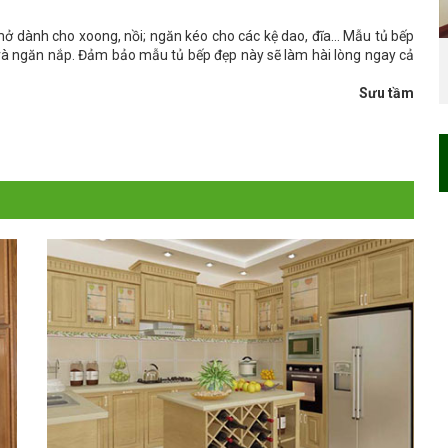
mở dành cho xoong, nồi; ngăn kéo cho các kệ dao, đĩa… Mẫu tủ bếp
và ngăn nắp. Đảm bảo mẫu tủ bếp đẹp này sẽ làm hài lòng ngay cả
Sưu tầm