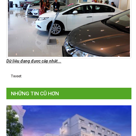
Dữ liệu đang được cập nhật...
Tweet
NHỮNG TIN CŨ HƠN