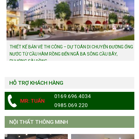
THIẾT KẾ BẢN VẼ THI CÔNG – DỰ TOÁN DI CHUYỂN ĐƯỜNG ỐNG
NƯỚC TỪ CẦU HÀM RỒNG ĐẾN NGÃ BA SÔNG CẦU BÂY,
PHƯỜNG SÀI ĐỒNG
HỖ TRỢ KHÁCH HÀNG
0169.696.4034
MR: TUẤN
0985.069.220
NỘI THẤT THÔNG MINH