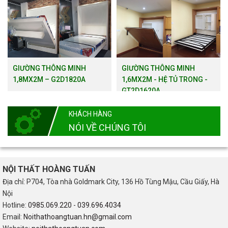
GIƯỜNG THÔNG MINH
GIƯỜNG THÔNG MINH
1,8MX2M – G2D1820A
1,6MX2M - HỆ TỦ TRONG -
GT2D1620A
KHÁCH HÀNG
NÓI VỀ CHÚNG TÔI
NỘI THẤT HOÀNG TUẤN
Địa chỉ: P704, Tòa nhà Goldmark City, 136 Hồ Tùng Mậu, Cầu Giấy, Hà
Nội
Hotline:
0985.069.220
-
039.696.4034
Email:
Noithathoangtuan.hn@gmail.com