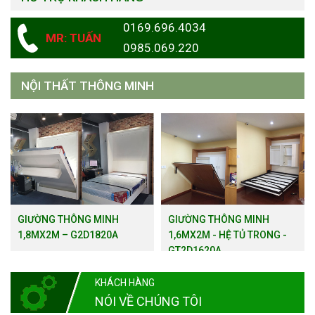
0169.696.4034
MR: TUẤN
0985.069.220
NỘI THẤT THÔNG MINH
GIƯỜNG THÔNG MINH
GIƯỜNG THÔNG MINH
1,8MX2M – G2D1820A
1,6MX2M - HỆ TỦ TRONG -
GT2D1620A
KHÁCH HÀNG
NÓI VỀ CHÚNG TÔI