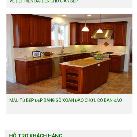
VẺ ĐẸP HIỆN ĐẠI ĐẾN CHO GIAN BẾP
MẪU TỦ BẾP ĐẸP BẰNG GỖ XOAN ĐÀO CHỮ L CÓ BÀN ĐẢO
HỖ TRỢ KHÁCH HÀNG