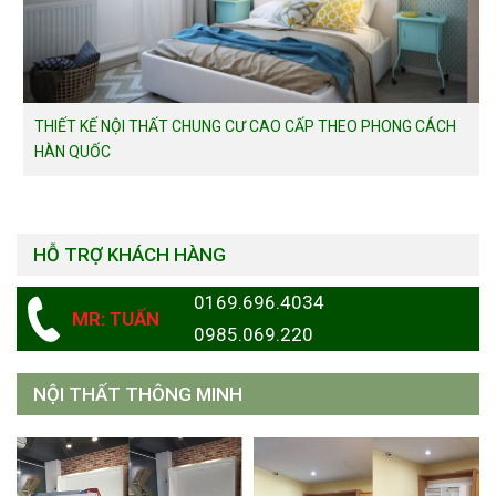
THIẾT KẾ NỘI THẤT CHUNG CƯ CAO CẤP THEO PHONG CÁCH
HÀN QUỐC
HỖ TRỢ KHÁCH HÀNG
0169.696.4034
MR: TUẤN
0985.069.220
NỘI THẤT THÔNG MINH