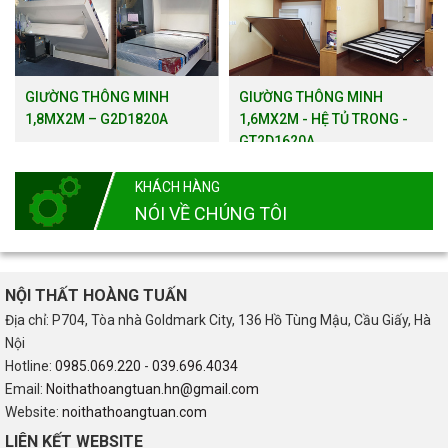
GIƯỜNG THÔNG MINH
GIƯỜNG THÔNG MINH
1,8MX2M – G2D1820A
1,6MX2M - HỆ TỦ TRONG -
GT2D1620A
KHÁCH HÀNG
NÓI VỀ CHÚNG TÔI
NỘI THẤT HOÀNG TUẤN
Địa chỉ: P704, Tòa nhà Goldmark City, 136 Hồ Tùng Mậu, Cầu Giấy, Hà
Nội
Hotline:
0985.069.220
-
039.696.4034
Email:
Noithathoangtuan.hn@gmail.com
Website:
noithathoangtuan.com
LIÊN KẾT WEBSITE