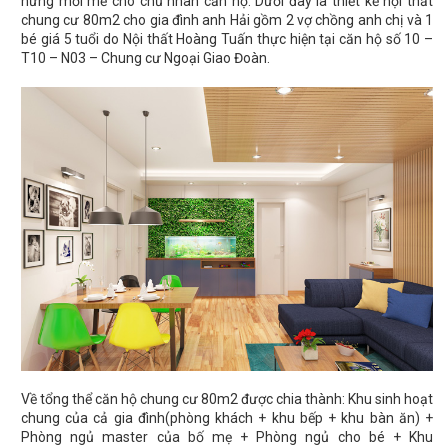
hứng mới mẻ cho chủ nhân căn hộ. Dưới đây là thiết kế nội thất
chung cư 80m2 cho gia đình anh Hải gồm 2 vợ chồng anh chị và 1
bé giá 5 tuổi do Nội thất Hoàng Tuấn thực hiện tại căn hộ số 10 –
T10 – N03 – Chung cư Ngoại Giao Đoàn.
Về tổng thể căn hộ chung cư 80m2 được chia thành: Khu sinh hoạt
chung của cả gia đình(phòng khách + khu bếp + khu bàn ăn) +
Phòng ngủ master của bố mẹ + Phòng ngủ cho bé + Khu