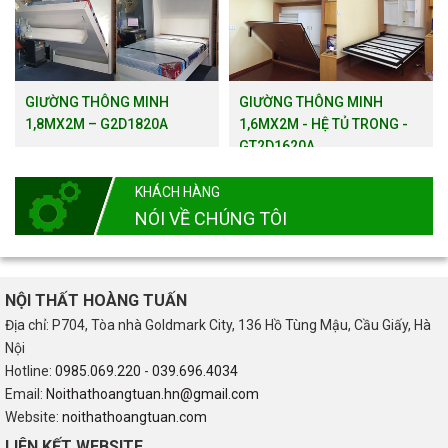
GIƯỜNG THÔNG MINH
GIƯỜNG THÔNG MINH
1,8MX2M – G2D1820A
1,6MX2M - HỆ TỦ TRONG -
GT2D1620A
KHÁCH HÀNG
NÓI VỀ CHÚNG TÔI
NỘI THẤT HOÀNG TUẤN
Địa chỉ: P704, Tòa nhà Goldmark City, 136 Hồ Tùng Mậu, Cầu Giấy, Hà
Nội
Hotline:
0985.069.220
-
039.696.4034
Email:
Noithathoangtuan.hn@gmail.com
Website:
noithathoangtuan.com
LIÊN KẾT WEBSITE