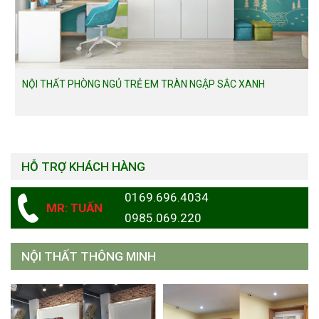
NỘI THẤT PHÒNG NGỦ TRẺ EM TRÀN NGẬP SẮC XANH
HỖ TRỢ KHÁCH HÀNG
0169.696.4034
MR: TUẤN
0985.069.220
NỘI THẤT THÔNG MINH