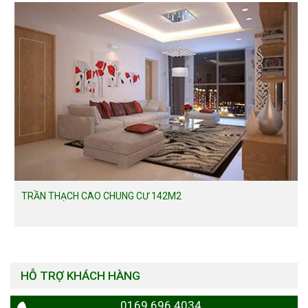
TRẦN THẠCH CAO CHUNG CƯ 142M2
HỖ TRỢ KHÁCH HÀNG
0169.696.4034