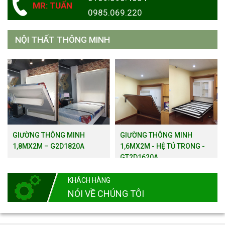
MR: TUẤN
0985.069.220
NỘI THẤT THÔNG MINH
GIƯỜNG THÔNG MINH
GIƯỜNG THÔNG MINH
1,8MX2M – G2D1820A
1,6MX2M - HỆ TỦ TRONG -
GT2D1620A
KHÁCH HÀNG
NÓI VỀ CHÚNG TÔI