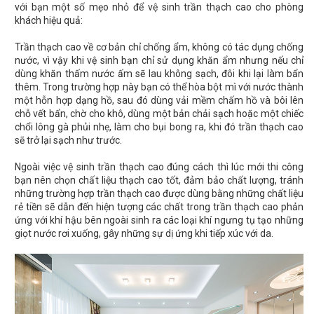
với bạn một số mẹo nhỏ để vệ sinh trần thạch cao cho phòng
khách hiệu quả:
Trần thạch cao về cơ bản chỉ chống ẩm, không có tác dụng chống
nước, vì vậy khi vệ sinh bạn chỉ sử dụng khăn ẩm nhưng nếu chỉ
dùng khăn thấm nước ấm sẽ lau không sạch, đôi khi lại làm bẩn
thêm. Trong trường hợp này bạn có thể hòa bột mì với nước thành
một hỗn hợp dạng hồ, sau đó dùng vải mềm chấm hồ và bôi lên
chỗ vết bẩn, chờ cho khô, dùng một bản chải sạch hoặc một chiếc
chổi lông gà phủi nhẹ, làm cho bụi bong ra, khi đó trần thạch cao
sẽ trở lại sạch như trước.
Ngoài việc vệ sinh trần thạch cao đúng cách thì lúc mới thi công
bạn nên chọn chất liệu thạch cao tốt, đảm bảo chất lượng, tránh
những trường hợp trần thạch cao được dùng bằng những chất liệu
rẻ tiền sẽ dẫn đến hiện tượng các chất trong trần thạch cao phản
ứng với khí hậu bên ngoài sinh ra các loại khí ngưng tụ tạo những
giọt nước rơi xuống, gây những sự dị ứng khi tiếp xúc với da.