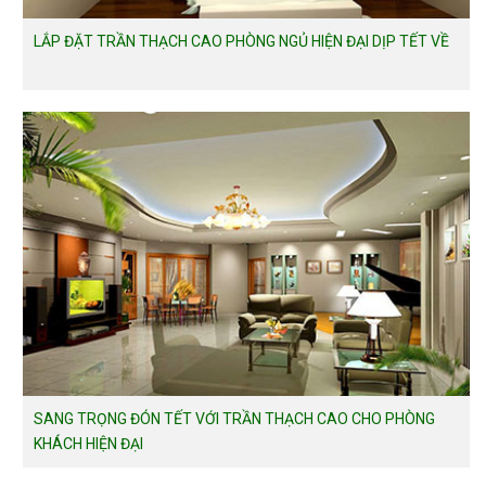
LẮP ĐẶT TRẦN THẠCH CAO PHÒNG NGỦ HIỆN ĐẠI DỊP TẾT VỀ
SANG TRỌNG ĐÓN TẾT VỚI TRẦN THẠCH CAO CHO PHÒNG
KHÁCH HIỆN ĐẠI