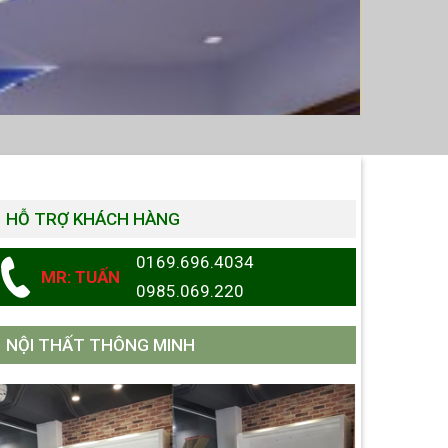
HỖ TRỢ KHÁCH HÀNG
0169.696.4034
MR: TUẤN
0985.069.220
NỘI THẤT THÔNG MINH