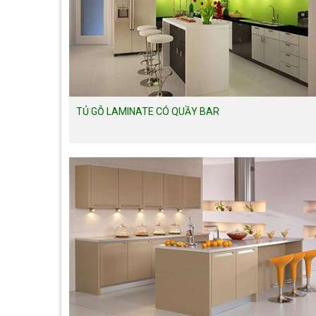
TỦ GỖ LAMINATE CÓ QUẦY BAR