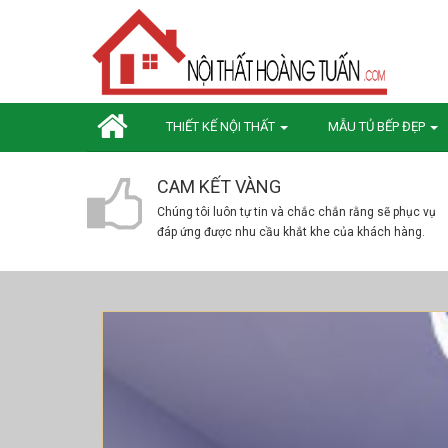
THIẾT KẾ NỘI THẤT
MẪU TỦ BẾP ĐẸP
CAM KẾT VÀNG
Chúng tôi luôn tự tin và chắc chắn rằng sẽ phục vụ
đáp ứng được nhu cầu khắt khe của khách hàng.