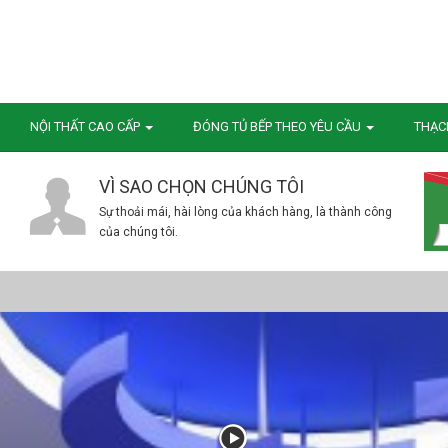
NỘI THẤT CAO CẤP
ĐÓNG TỦ BẾP THEO YÊU CẦU
THẠC
VÌ SAO CHỌN CHÚNG TÔI
Sự thoải mái, hài lòng của khách hàng, là thành công
của chúng tôi.