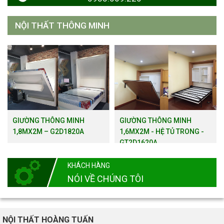
NỘI THẤT THÔNG MINH
GIƯỜNG THÔNG MINH
GIƯỜNG THÔNG MINH
1,8MX2M – G2D1820A
1,6MX2M - HỆ TỦ TRONG -
GT2D1620A
KHÁCH HÀNG
NÓI VỀ CHÚNG TÔI
NỘI THẤT HOÀNG TUẤN