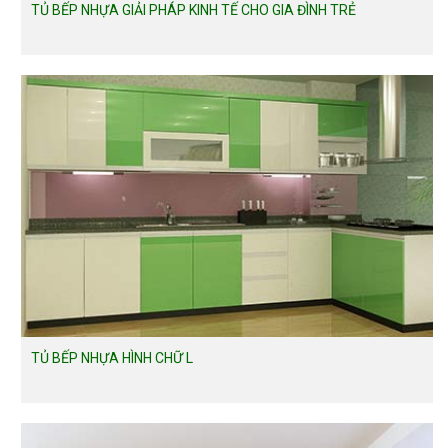
TỦ BẾP NHỰA GIẢI PHÁP KINH TẾ CHO GIA ĐÌNH TRẺ
TỦ BẾP NHỰA HÌNH CHỮ L