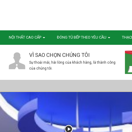
NỘI THẤT CAO CẤP
ĐÓNG TỦ BẾP THEO YÊU CẦU
THẠC
VÌ SAO CHỌN CHÚNG TÔI
Sự thoải mái, hài lòng của khách hàng, là thành công
của chúng tôi.