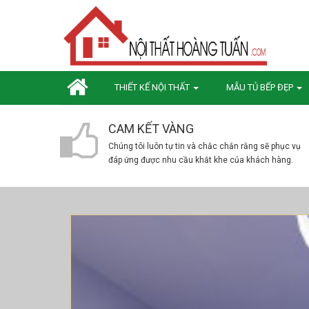
THIẾT KẾ NỘI THẤT
MẪU TỦ BẾP ĐẸP
CAM KẾT VÀNG
Chúng tôi luôn tự tin và chắc chắn rằng sẽ phục vụ
đáp ứng được nhu cầu khắt khe của khách hàng.