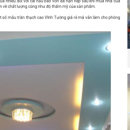
uá nhiều đối với cái hầu bao vốn đã hạn hẹp sau khi mua nhà của
n về chất lượng cũng như độ thẩm mỹ của sản phẩm.
một số mẫu trần thạch cao Vĩnh Tường giá rẻ mà vẫn làm cho phòng