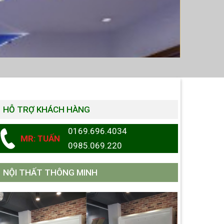
HỖ TRỢ KHÁCH HÀNG
0169.696.4034
MR: TUẤN
0985.069.220
NỘI THẤT THÔNG MINH