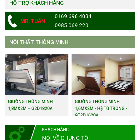
HỖ TRỢ KHÁCH HÀNG
0169.696.4034
MR: TUẤN
0985.069.220
NỘI THẤT THÔNG MINH
GIƯỜNG THÔNG MINH
GIƯỜNG THÔNG MINH
1,8MX2M – G2D1820A
1,6MX2M - HỆ TỦ TRONG -
GT2D1620A
KHÁCH HÀNG
NÓI VỀ CHÚNG TÔI