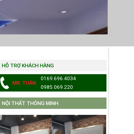
HỖ TRỢ KHÁCH HÀNG
0169.696.4034
MR: TUẤN
0985.069.220
NỘI THẤT THÔNG MINH