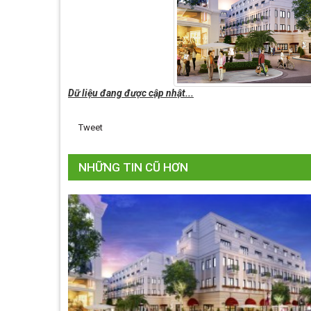
Dữ liệu đang được cập nhật...
Tweet
NHỮNG TIN CŨ HƠN