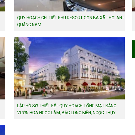
QUY HOẠCH CHI TIẾT KHU RESORT CỒN BA XÃ - HỘI AN -
QUẢNG NAM
LẬP HỒ SƠ THIẾT KẾ - QUY HOẠCH TỔNG MẶT BẰNG
VƯỜN HOA NGỌC LÂM, BẮC LONG BIÊN, NGỌC THỤY