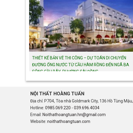
THIẾT KẾ BẢN VẼ THI CÔNG – DỰ TOÁN DI CHUYỂN
ĐƯỜNG ỐNG NƯỚC TỪ CẦU HÀM RỒNG ĐẾN NGÃ BA
SÔNG CẦU BÂY, PHƯỜNG SÀI ĐỒNG
NỘI THẤT HOÀNG TUẤN
Địa chỉ: P704, Tòa nhà Goldmark City, 136 Hồ Tùng Mậu,
Hotline:
0985.069.220
-
039.696.4034
Email:
Noithathoangtuan.hn@gmail.com
Website:
noithathoangtuan.com