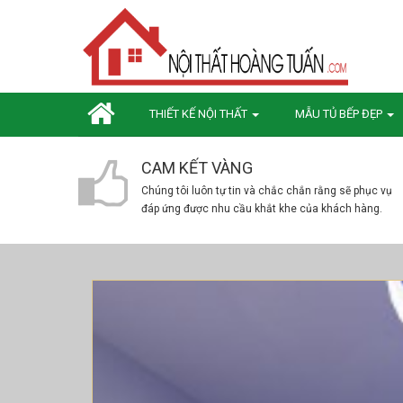
THIẾT KẾ NỘI THẤT
MẪU TỦ BẾP ĐẸP
CAM KẾT VÀNG
Chúng tôi luôn tự tin và chắc chắn rằng sẽ phục vụ
đáp ứng được nhu cầu khắt khe của khách hàng.