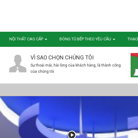
NỘI THẤT CAO CẤP
ĐÓNG TỦ BẾP THEO YÊU CẦU
THẠC
VÌ SAO CHỌN CHÚNG TÔI
Sự thoải mái, hài lòng của khách hàng, là thành công
của chúng tôi.