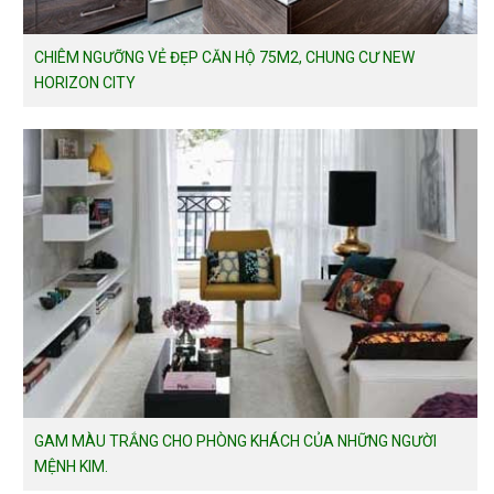
CHIÊM NGƯỠNG VẺ ĐẸP CĂN HỘ 75M2, CHUNG CƯ NEW
HORIZON CITY
GAM MÀU TRẮNG CHO PHÒNG KHÁCH CỦA NHỮNG NGƯỜI
MỆNH KIM.