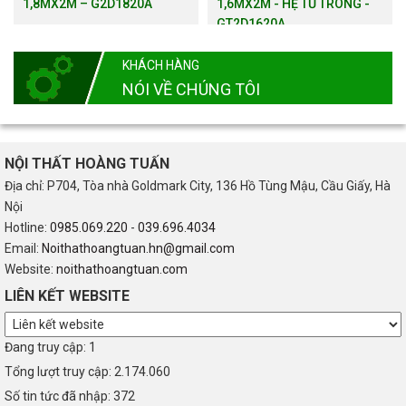
1,8MX2M – G2D1820A
1,6MX2M - HỆ TỦ TRONG -
GT2D1620A
KHÁCH HÀNG
NÓI VỀ CHÚNG TÔI
NỘI THẤT HOÀNG TUẤN
Địa chỉ: P704, Tòa nhà Goldmark City, 136 Hồ Tùng Mậu, Cầu Giấy, Hà
Nội
Hotline:
0985.069.220
-
039.696.4034
Email:
Noithathoangtuan.hn@gmail.com
Website:
noithathoangtuan.com
LIÊN KẾT WEBSITE
Đang truy cập: 1
Tổng lượt truy cập: 2.174.060
Số tin tức đã nhập: 372