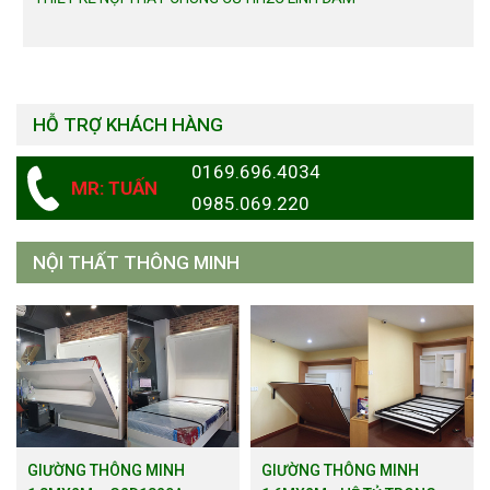
HỖ TRỢ KHÁCH HÀNG
0169.696.4034
MR: TUẤN
0985.069.220
NỘI THẤT THÔNG MINH
GIƯỜNG THÔNG MINH
GIƯỜNG THÔNG MINH