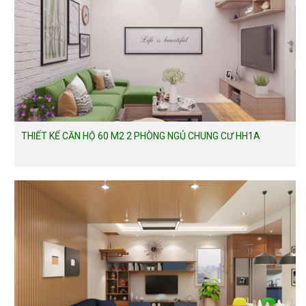
THIẾT KẾ CĂN HỘ 60 M2 2 PHÒNG NGỦ CHUNG CƯ HH1A