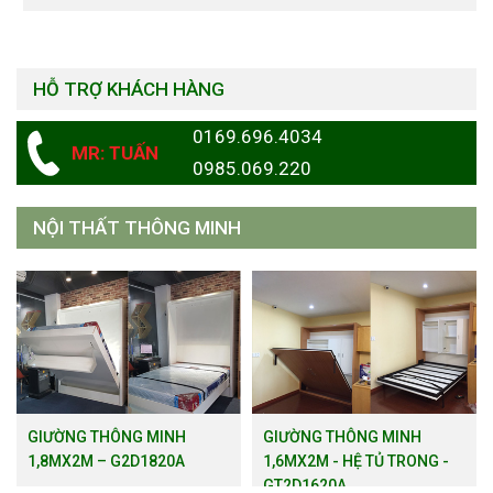
HỖ TRỢ KHÁCH HÀNG
0169.696.4034
MR: TUẤN
0985.069.220
NỘI THẤT THÔNG MINH
GIƯỜNG THÔNG MINH
GIƯỜNG THÔNG MINH
1,8MX2M – G2D1820A
1,6MX2M - HỆ TỦ TRONG -
GT2D1620A