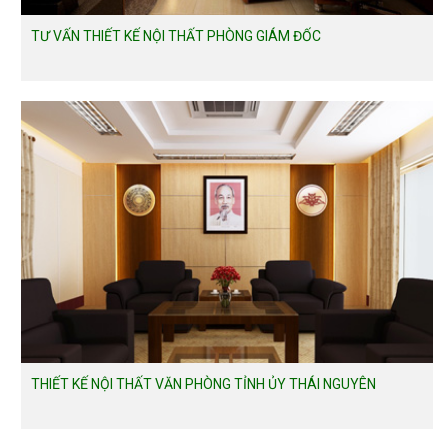
TƯ VẤN THIẾT KẾ NỘI THẤT PHÒNG GIÁM ĐỐC
THIẾT KẾ NỘI THẤT VĂN PHÒNG TỈNH ỦY THÁI NGUYÊN