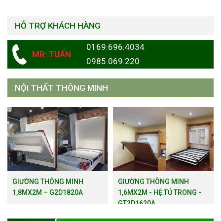
HỖ TRỢ KHÁCH HÀNG
0169.696.4034
MR: TUẤN
0985.069.220
NỘI THẤT THÔNG MINH
GIƯỜNG THÔNG MINH
GIƯỜNG THÔNG MINH
1,8MX2M – G2D1820A
1,6MX2M - HỆ TỦ TRONG -
GT2D1620A