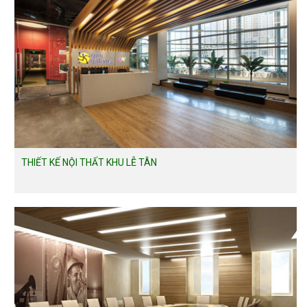
THIẾT KẾ NỘI THẤT KHU LỄ TÂN