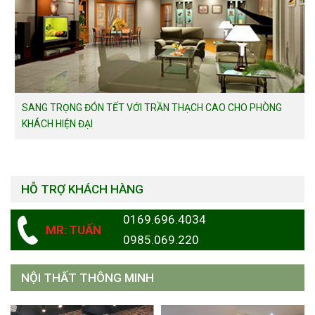
SANG TRỌNG ĐÓN TẾT VỚI TRẦN THẠCH CAO CHO PHÒNG
KHÁCH HIỆN ĐẠI
HỖ TRỢ KHÁCH HÀNG
0169.696.4034
MR: TUẤN
0985.069.220
NỘI THẤT THÔNG MINH