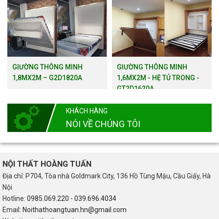
GIƯỜNG THÔNG MINH
GIƯỜNG THÔNG MINH
1,8MX2M – G2D1820A
1,6MX2M - HỆ TỦ TRONG -
GT2D1620A
KHÁCH HÀNG
NÓI VỀ CHÚNG TÔI
NỘI THẤT HOÀNG TUẤN
Địa chỉ: P704, Tòa nhà Goldmark City, 136 Hồ Tùng Mậu, Cầu Giấy, Hà
Nội
Hotline:
0985.069.220
-
039.696.4034
Email:
Noithathoangtuan.hn@gmail.com