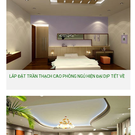
LẮP ĐẶT TRẦN THẠCH CAO PHÒNG NGỦ HIỆN ĐẠI DỊP TẾT VỀ