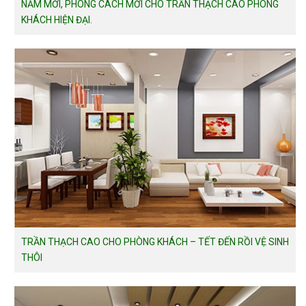
NĂM MỚI, PHONG CÁCH MỚI CHO TRẦN THẠCH CAO PHÒNG
KHÁCH HIỆN ĐẠI.
TRẦN THẠCH CAO CHO PHÒNG KHÁCH – TẾT ĐẾN RỒI VỆ SINH
THÔI