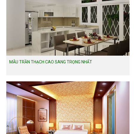
MẪU TRẦN THẠCH CAO SANG TRỌNG NHẤT