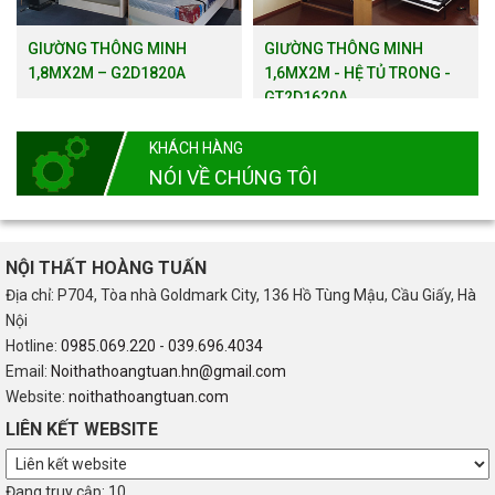
GIƯỜNG THÔNG MINH
GIƯỜNG THÔNG MINH
1,8MX2M – G2D1820A
1,6MX2M - HỆ TỦ TRONG -
GT2D1620A
KHÁCH HÀNG
NÓI VỀ CHÚNG TÔI
NỘI THẤT HOÀNG TUẤN
Địa chỉ: P704, Tòa nhà Goldmark City, 136 Hồ Tùng Mậu, Cầu Giấy, Hà
Nội
Hotline:
0985.069.220
-
039.696.4034
Email:
Noithathoangtuan.hn@gmail.com
Website:
noithathoangtuan.com
LIÊN KẾT WEBSITE
Đang truy cập: 10