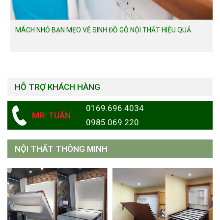
MÁCH NHỎ BẠN MẸO VỆ SINH ĐỒ GỖ NỘI THẤT HIỆU QUẢ
HỖ TRỢ KHÁCH HÀNG
0169.696.4034
MR: TUẤN
0985.069.220
NỘI THẤT THÔNG MINH