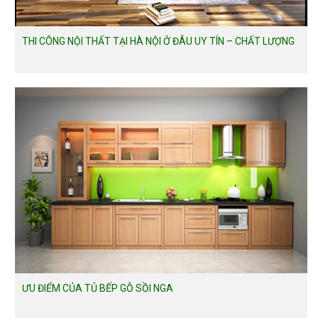
THI CÔNG NỘI THẤT TẠI HÀ NỘI Ở ĐÂU UY TÍN – CHẤT LƯỢNG
ƯU ĐIỂM CỦA TỦ BẾP GỖ SỒI NGA