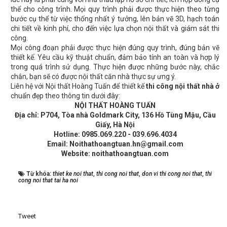
thể cho công trình. Mọi quy trình phải được thực hiện theo từng
bước cụ thể từ việc thống nhất ý tưởng, lên bản vẽ 3D, hạch toán
chi tiết về kinh phí, cho đến việc lựa chọn nội thất và giám sát thi
công.
Mọi công đoạn phải được thực hiện đúng quy trình, đúng bản vẽ
thiết kế. Yêu cầu kỹ thuật chuẩn, đảm bảo tính an toàn và hợp lý
trong quá trình sử dụng. Thực hiện được những bước này, chắc
chắn, bạn sẽ có được nội thất căn nhà thực sự ưng ý.
Liên hệ với Nội thất Hoàng Tuấn để thiết kế
thi công nội thất nhà ở
chuẩn đẹp theo thông tin dưới đây:
NỘI THẤT HOÀNG TUẤN
Địa chỉ: P704, Tòa nhà Goldmark City, 136 Hồ Tùng Mậu, Cầu
Giấy, Hà Nội
Hotline: 0985.069.220 - 039.696.4034
Email: Noithathoangtuan.hn@gmail.com
Website: noithathoangtuan.com
Từ khóa:
thiet ke noi that
,
thi cong noi that
,
don vi thi cong noi that
,
thi
cong noi that tai ha noi
Tweet