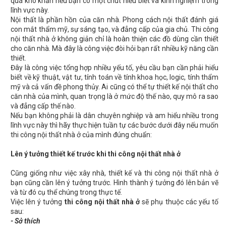
quá khó khăn nếu bạn có một chút hiểu biết và kinh nghiệm trong
lĩnh vực này.
Nội thất là phần hồn của căn nhà. Phong cách nội thất đánh giá
con mắt thẩm mỹ, sự sáng tạo, và đẳng cấp của gia chủ. Thi công
nội thất nhà ở không giản chỉ là hoàn thiện các đồ dùng cần thiết
cho căn nhà. Mà đây là công việc đòi hỏi bạn rất nhiều kỹ năng cần
thiết.
Đây là công việc tổng hợp nhiều yếu tố, yêu cầu bạn cần phải hiểu
biết về kỹ thuật, vật tư, tính toán về tính khoa học, logic, tính thẩm
mỹ và cả vấn đề phong thủy. Ai cũng có thể tự thiết kế nội thất cho
căn nhà của mình, quan trọng là ở mức độ thế nào, quy mô ra sao
và đẳng cấp thế nào.
Nếu bạn không phải là dân chuyên nghiệp và am hiểu nhiều trong
lĩnh vực này thì hãy thực hiện tuần tự các bước dưới đây nếu muốn
thi công nội thất nhà ở của mình đúng chuẩn:
Lên ý tưởng thiết kế trước khi thi công nội thất nhà ở
Cũng giống như việc xây nhà, thiết kế và thi công nội thất nhà ở
bạn cũng cần lên ý tưởng trước. Hình thành ý tưởng đó lên bản vẽ
và từ đó cụ thể chúng trong thực tế.
Việc lên ý tưởng
thi công nội thất nhà ở
sẽ phụ thuộc các yếu tố
sau:
- Sở thích