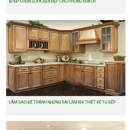
BÍ KÍP CHỌN SOFA BỀN ĐẸP CHO PHÒNG KHÁCH
LÀM SAO ĐỂ TRÁNH NHỮNG SAI LẦM KHI THIẾT KẾ TỦ BẾP