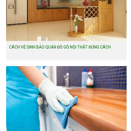
CÁCH VỆ SINH BẢO QUẢN ĐỒ GỖ NỘI THẤT ĐÚNG CÁCH