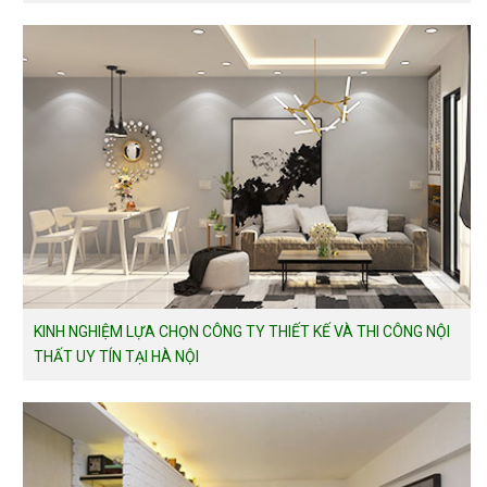
KINH NGHIỆM LỰA CHỌN CÔNG TY THIẾT KẾ VÀ THI CÔNG NỘI
THẤT UY TÍN TẠI HÀ NỘI