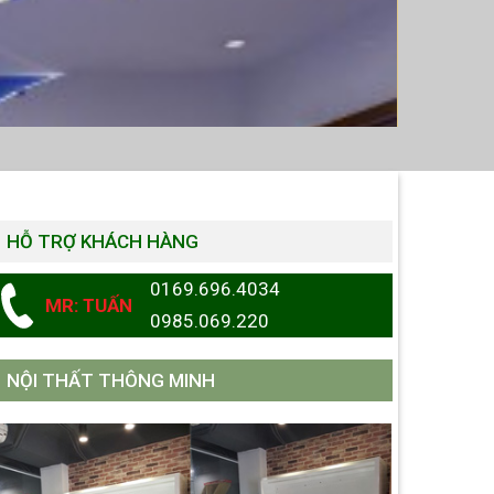
HỖ TRỢ KHÁCH HÀNG
0169.696.4034
MR: TUẤN
0985.069.220
NỘI THẤT THÔNG MINH