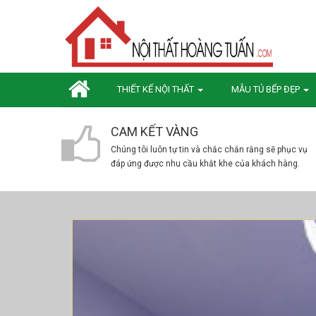
THIẾT KẾ NỘI THẤT
MẪU TỦ BẾP ĐẸP
CAM KẾT VÀNG
Chúng tôi luôn tự tin và chắc chắn rằng sẽ phục vụ
đáp ứng được nhu cầu khắt khe của khách hàng.