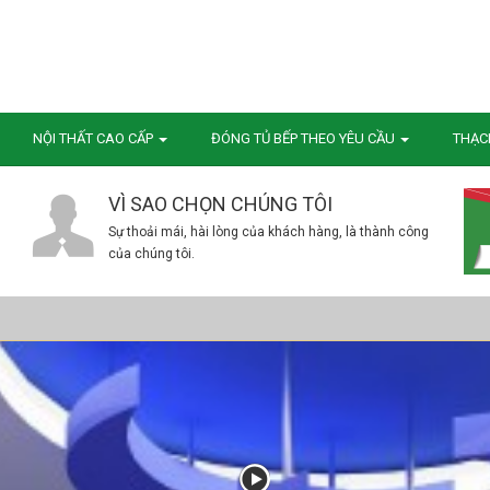
NỘI THẤT CAO CẤP
ĐÓNG TỦ BẾP THEO YÊU CẦU
THẠC
VÌ SAO CHỌN CHÚNG TÔI
Sự thoải mái, hài lòng của khách hàng, là thành công
của chúng tôi.