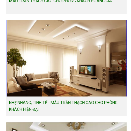
MẪU TRẦN THẠCH CAO CHO PHÒNG KHÁCH HOÀNG GIA.
NHẸ NHÀNG, TINH TẾ - MẪU TRẦN THẠCH CAO CHO PHÒNG
KHÁCH HIỆN ĐẠI