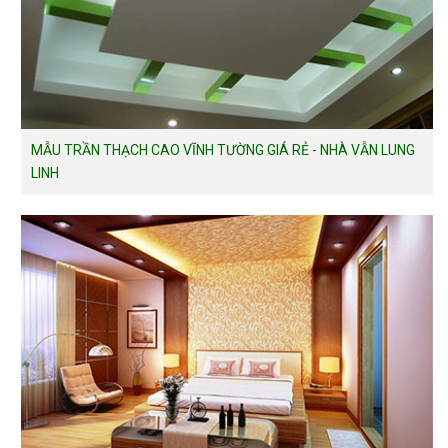
MẪU TRẦN THẠCH CAO VĨNH TƯỜNG GIÁ RẺ - NHÀ VẪN LUNG
LINH