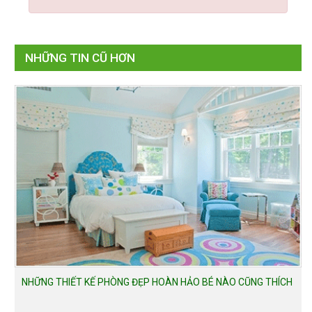
NHỮNG TIN CŨ HƠN
NHỮNG THIẾT KẾ PHÒNG ĐẸP HOÀN HẢO BÉ NÀO CŨNG THÍCH