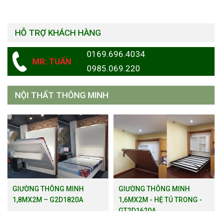
HỖ TRỢ KHÁCH HÀNG
0169.696.4034
MR: TUẤN
0985.069.220
NỘI THẤT THÔNG MINH
GIƯỜNG THÔNG MINH
GIƯỜNG THÔNG MINH
1,8MX2M – G2D1820A
1,6MX2M - HỆ TỦ TRONG -
GT2D1620A