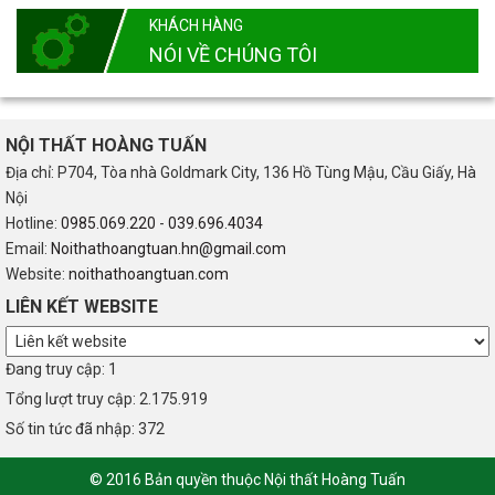
KHÁCH HÀNG
NÓI VỀ CHÚNG TÔI
NỘI THẤT HOÀNG TUẤN
Địa chỉ: P704, Tòa nhà Goldmark City, 136 Hồ Tùng Mậu, Cầu Giấy, Hà
Nội
Hotline:
0985.069.220
-
039.696.4034
Email:
Noithathoangtuan.hn@gmail.com
Website:
noithathoangtuan.com
LIÊN KẾT WEBSITE
Đang truy cập: 1
Tổng lượt truy cập: 2.175.919
Số tin tức đã nhập: 372
© 2016 Bản quyền thuộc Nội thất Hoàng Tuấn